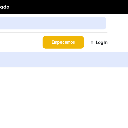
zado.
Empecemos
Log In