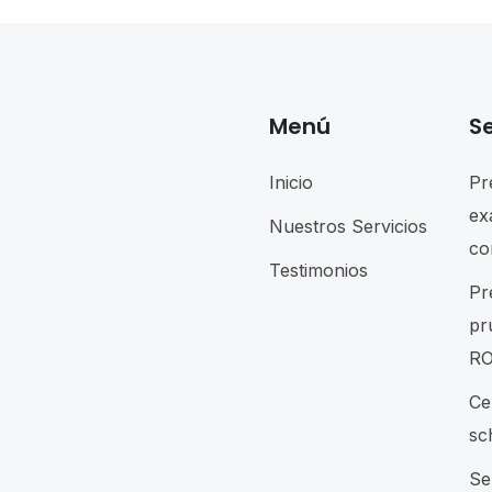
Menú
Se
Inicio
Pr
ex
Nuestros Servicios
co
Testimonios
Pr
pr
RO
Ce
sc
Se