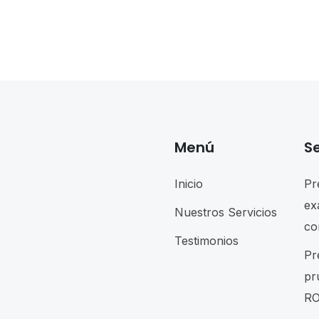
Menú
Se
Inicio
Pr
ex
Nuestros Servicios
co
Testimonios
Pr
pr
RO